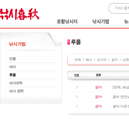
전체
ㅣ
배스
ㅣ
쏘가리
ㅣ
송어
ㅣ
산천
광어
[연재_세상
3
광어
광어 연안
2
광어
광어 다운
1