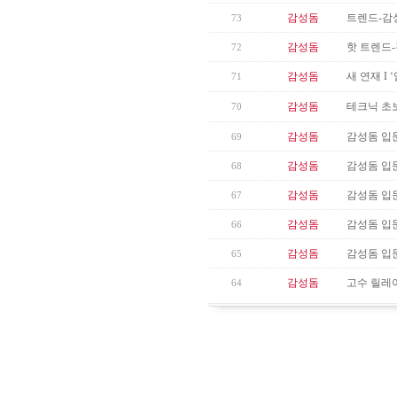
감성돔
트렌드-감성
73
감성돔
핫 트렌드
72
감성돔
새 연재 I
71
감성돔
테크닉 초
70
감성돔
감성돔 입문
69
감성돔
감성돔 입문
68
감성돔
감성돔 입문
67
감성돔
감성돔 입문
66
감성돔
감성돔 입문
65
감성돔
고수 릴레이
64