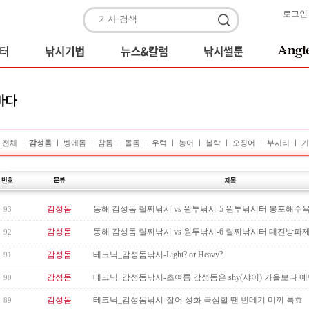
로그인
전체
ㅣ
감성돔
ㅣ
벵에돔
ㅣ
참돔
ㅣ
돌돔
ㅣ
우럭
ㅣ
농어
ㅣ
볼락
ㅣ
오징어
ㅣ
부시리
ㅣ
기
감성돔
동해 감성돔 릴찌낚시 vs 원투낚시-5 원투낚시터 봉포해수욕장
93
감성돔
동해 감성돔 릴찌낚시 vs 원투낚시-6 릴찌낚시터 대진방파제/고
92
감성돔
테크닉_감성돔낚시-Light? or Heavy?
91
감성돔
테크닉_감성돔낚시-초여름 감성돔은 shy(샤이) 가을보다 예민
90
감성돔
테크닉_감성돔낚시-잡어 성화 극심할 땐 번데기 미끼 특효
89