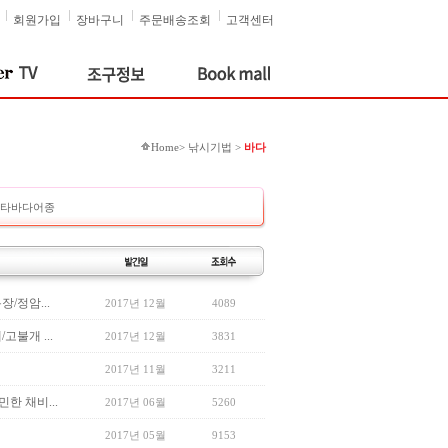
회원가입
장바구니
주문배송조회
고객센터
Home> 낚시기법 >
바다
타바다어종
/정암...
2017년 12월
4089
불개 ...
2017년 12월
3831
2017년 11월
3211
한 채비...
2017년 06월
5260
2017년 05월
9153