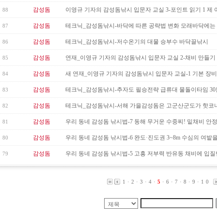
감성돔
이영규 기자의 감성돔낚시 입문자 교실 3-포인트 읽기 1 제 아무
88
감성돔
테크닉_감성돔낚시-바닥에 따른 공략법 변화 모래바닥에는 깔
87
감성돔
테크닉_감성돔낚시-저수온기의 대물 승부수 바닥끌낚시
86
감성돔
연재_이영규 기자의 감성돔낚시 입문자 교실 2-채비 만들기 1
85
감성돔
새 연재_이영규 기자의 감성돔낚시 입문자 교실-1 기본 장비갖
84
감성돔
테크닉_감성돔낚시-추자도 필승전략 급류대 물돌이타임 30
83
감성돔
테크닉_감성돔낚시-서해 가을감성돔은 고군산군도가 핫코
82
감성돔
우리 동네 감성돔 낚시법-7 동해 무거운 수중찌! 밑채비 안
81
감성돔
우리 동네 감성돔 낚시법-6 완도·진도권 3~8m 수심의 여밭
80
감성돔
우리 동네 감성돔 낚시법-5 고흥 저부력 반유동 채비에 입
79
1
·
2
·
3
·
4
·
5
·
6
·
7
·
8
·
9
·
10