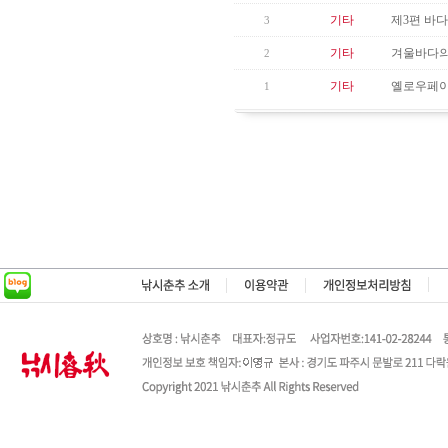
기타
제3편 바다낚
3
기타
겨울바다의
2
기타
옐로우페이
1