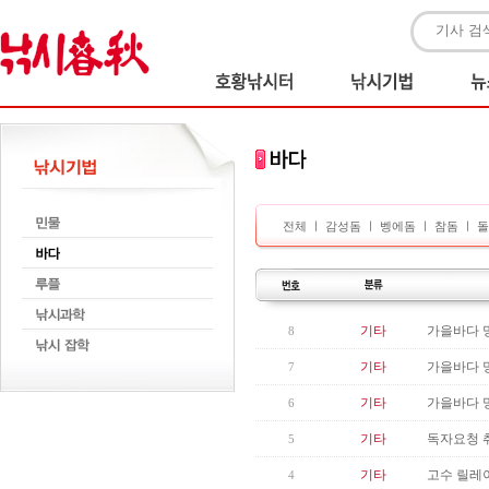
전체
ㅣ
감성돔
ㅣ
벵에돔
ㅣ
참돔
ㅣ
돌
기타
가을바다 망
8
기타
가을바다 
7
기타
가을바다 
6
기타
독자요청 
5
기타
고수 릴레이
4