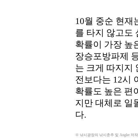
※ 낚시광장의 낚시춘추 및 Angler 저