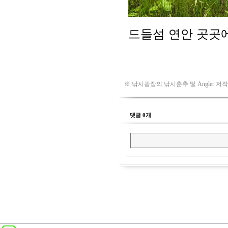
※ 낚시광장의 낚시춘추 및 Angler 저
댓글 0개