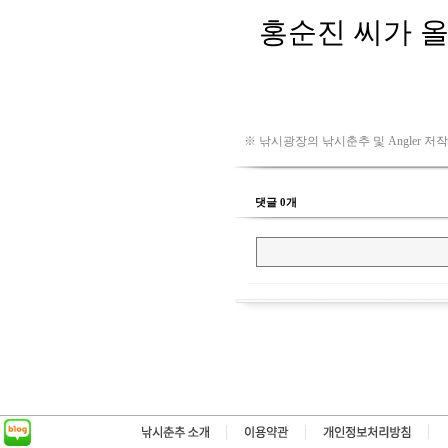
※ 낚시광장의 낚시춘추 및 Angler 저
댓글 0개