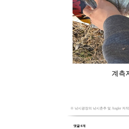
※ 낚시광장의 낚시춘추 및 Angler 저
댓글 0개