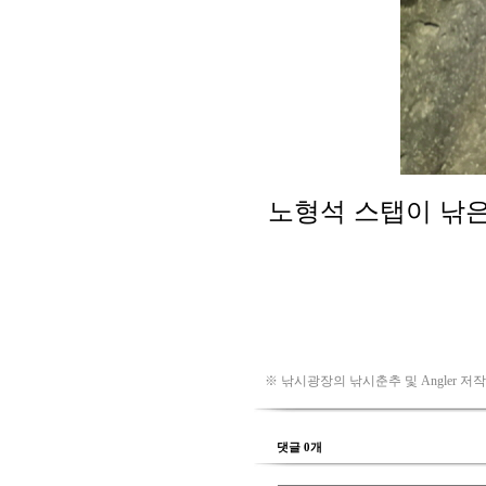
※ 낚시광장의 낚시춘추 및 Angler 저
댓글 0개