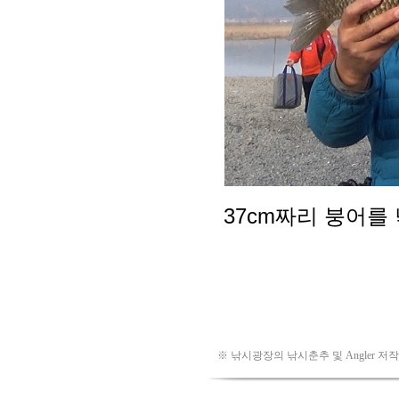
※ 낚시광장의 낚시춘추 및 Angler 저