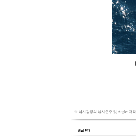
※ 낚시광장의 낚시춘추 및 Angler 저
댓글 0개