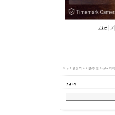
※ 낚시광장의 낚시춘추 및 Angler 저
댓글 0개