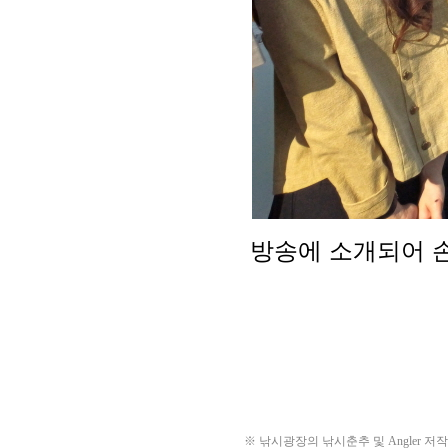
※ 낚시광장의 낚시춘추 및 Angler 저