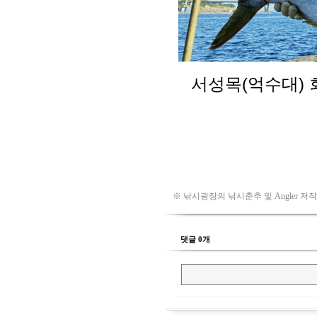
※ 낚시광장의 낚시춘추 및 Angler 저
댓글 0개