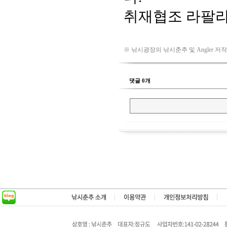
※ 낚시광장의 낚시춘추 및 Angler 저
댓글 0개