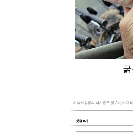
※ 낚시광장의 낚시춘추 및 Angler 저
댓글 0개