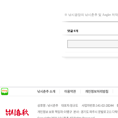
※ 낚시광장의 낚시춘추 및 Angler 저
댓글 0개