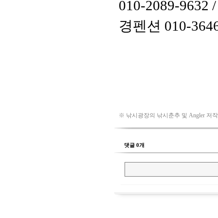
※ 낚시광장의 낚시춘추 및 Angler 저
댓글 0개