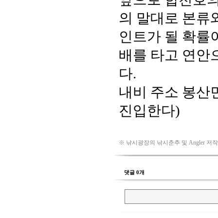
※ 낚시광장의 낚시춘추 및 Angler 저
댓글 0개