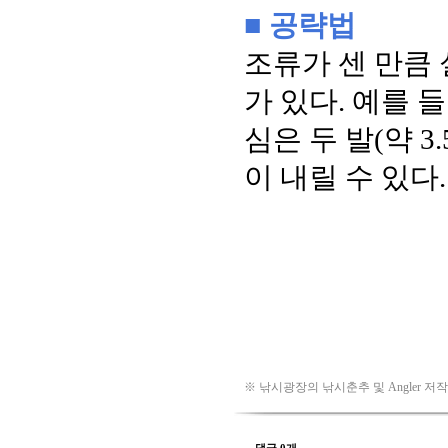
※ 낚시광장의 낚시춘추 및 Angler 저