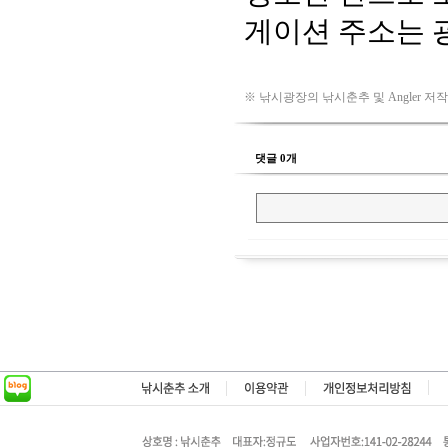
※ 낚시광장의 낚시춘추 및 Angler 저
댓글 0개