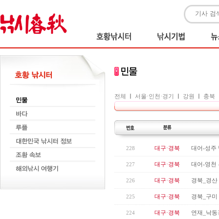
전체
ㅣ
서울·인천·경기
ㅣ
강원
ㅣ
충북
대구·경북
대어-성주 
228
대구·경북
대어-영천 
227
대구·경북
경북_경산
226
대구·경북
경북_구미
225
대구·경북
연재_낙동
224