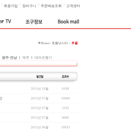
회원가입
장바구니
주문배송조회
고객센터
Home> 호황낚시터 >
루플
ㅣ
광주·전남
ㅣ
제주
ㅣ
대어조행기
2013년 10월
6199
강
2013년 07월
10069
2013년 07월
5332
2013년 07월
8680
2013년 06월
10933