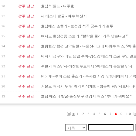
광주·전남
호남 빅필드 - 나주호
28
광주·전남
새 배스터 발굴 - 여수 복산지
27
광주·전남
호남배스 조행기 - 보성강 석곡 공부리의 결투
26
광주·전남
여서도 현장검증 스토리_“볼락을 쿨러 가득 낚는다고?”
25
광주·전남
호황현장 함평 고막원천 - 다운샷리그에 마릿수 배스, 5짜 
24
광주·전남
네파 이정구와 떠난 남녘 투어-영산강 배스의 소굴 무안 일
23
광주·전남
혹한기 배스낚시-해창만수로에서 5짜 배스의 눈알을 낚다
22
광주·전남
N.S 바다루어 스탭 출조기 - 복사초 지깅, 망망대해에서 괴력의
21
광주·전남
거문도 배낚시 두 탕 뛰기 이색체험 - 참돔이 찌낚시보다 타이
20
광주·전남
호남 배스터 발굴-순진무구 견양지 배스 "루어가 뭐에요?"
19
1
·
2
·
3
·
4
·
5
·
6
·
7
·
8
·
9
·
10