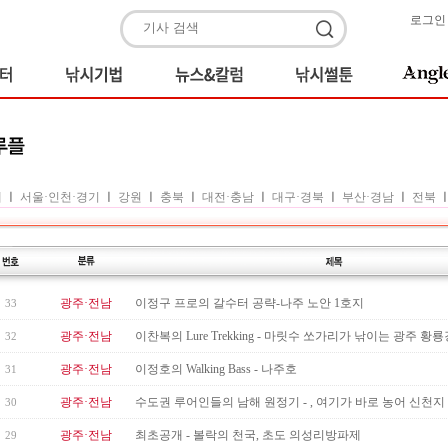
로그인
체
ㅣ
서울·인천·경기
ㅣ
강원
ㅣ
충북
ㅣ
대전·충남
ㅣ
대구·경북
ㅣ
부산·경남
ㅣ
전북
광주·전남
이정구 프로의 갈수터 공략-나주 노안 1호지
33
광주·전남
이찬복의 Lure Trekking - 마릿수 쏘가리가 낚이는 광주 황룡
32
광주·전남
이정호의 Walking Bass - 나주호
31
광주·전남
수도권 루어인들의 남해 원정기 - , 여기가 바로 농어 신천지
30
광주·전남
최초공개 - 볼락의 천국, 초도 의성리방파제
29