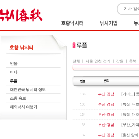
전체
ㅣ
서울·인천·경기
ㅣ
강원
ㅣ
충북
부산·경남
[가이드]
136
부산·경남
[특집_대호
135
부산·경남
[특집_대호
134
부산·경남
[부산_가
133
부산·경남
[울산 앞바다
132