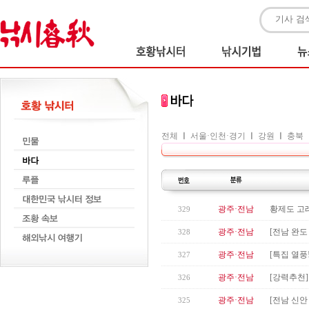
전체
ㅣ
서울·인천·경기
ㅣ
강원
ㅣ
충북
광주·전남
황제도 고
329
광주·전남
[전남 완도
328
광주·전남
[특집 열풍
327
광주·전남
[강력추천
326
광주·전남
[전남 신안
325