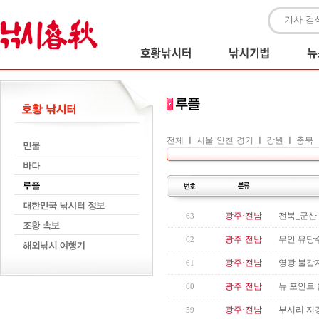
전체
ㅣ
서울·인천·경기
ㅣ
강원
ㅣ
충북
광주·전남
전북_군산 
63
광주·전남
무안 유당
62
광주·전남
영광 불갑지
61
광주·전남
뉴 포인트
60
광주·전남
부시리 지깅
59