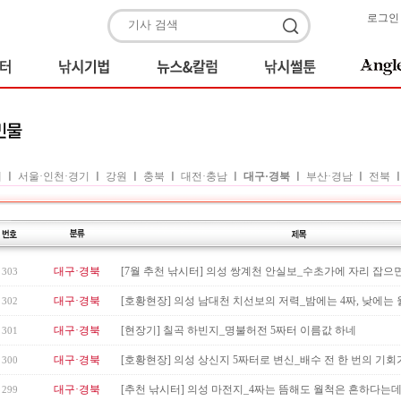
로그인
체
ㅣ
서울·인천·경기
ㅣ
강원
ㅣ
충북
ㅣ
대전·충남
ㅣ
대구·경북
ㅣ
부산·경남
ㅣ
전북
대구·경북
[7월 추천 낚시터] 의성 쌍계천 안실보_수초가에 자리 잡으면 
303
대구·경북
[호황현장] 의성 남대천 치선보의 저력_밤에는 4짜, 낮에는 월척
302
대구·경북
[현장기] 칠곡 하빈지_명불허전 5짜터 이름값 하네
301
대구·경북
[호황현장] 의성 상신지 5짜터로 변신_배수 전 한 번의 기회가 
300
대구·경북
[추천 낚시터] 의성 마전지_4짜는 뜸해도 월척은 흔하다는
299