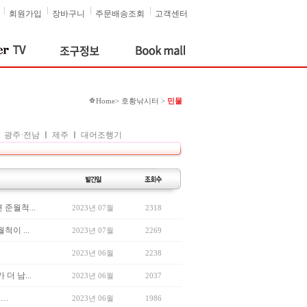
회원가입
장바구니
주문배송조회
고객센터
Home> 호황낚시터 >
민물
ㅣ
광주·전남
ㅣ
제주
ㅣ
대어조행기
준월척...
2023년 07월
2318
이 ...
2023년 07월
2269
2023년 06월
2238
더 남...
2023년 06월
2037
데…
2023년 06월
1986