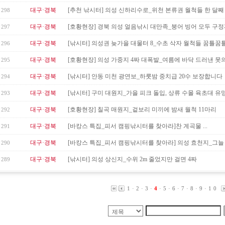
대구·경북
[추천 낚시터] 의성 신하리수로_위천 본류권 월척들 한 달째 진
298
대구·경북
[호황현장] 경북 의성 얼음낚시 대만족_붕어 빙어 모두 구정까
297
대구·경북
[낚시터] 의성권 늦가을 대물터 8_수초 삭자 월척들 꿈틀꿈
296
대구·경북
[호황현장] 의성 가중지 4짜 대폭발_여름에 바닥 드러낸 못
295
대구·경북
[낚시터] 안동 미천 광연보_하룻밤 중치급 20수 보장합니다
294
대구·경북
[낚시터] 구미 대원지_가을 피크 돌입, 상류 수몰 육초대 유
293
대구·경북
[호황현장] 칠곡 매원지_겉보리 미끼에 밤새 월척 11마리
292
대구·경북
[바캉스 특집_피서 캠핑낚시터를 찾아라]찬 계곡물 ...
291
대구·경북
[바캉스 특집_피서 캠핑낚시터를 찾아라] 의성 효천지_그늘 많
290
대구·경북
[낚시터] 의성 상신지_수위 2m 줄었지만 걸면 4짜
289
1
·
2
·
3
·
4
·
5
·
6
·
7
·
8
·
9
·
10