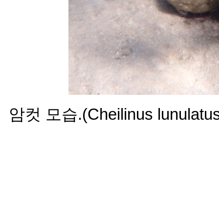
암컷 모습.(Cheilinus lunulatus