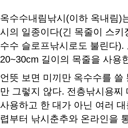
옥수수내림낚시(이하 옥내림)
시의 일종이다(긴 목줄이 스키
수수 슬로프낚시로도 불린다).
20~30cm 길이의 목줄을 사용
언뜻 보면 미끼만 옥수수를 쓸
만 그렇지 않다. 전층낚시용찌
사용하고 한 대가 아닌 여러 대
렵부터 낚시춘추와 온라인을 