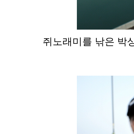
쥐노래미를 낚은 박상