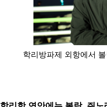
학리방파제 외항에서 볼
학리항 연안에는 볼락, 쥐노