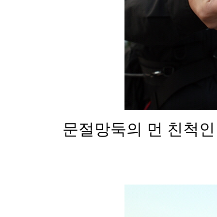
문절망둑의 먼 친척인