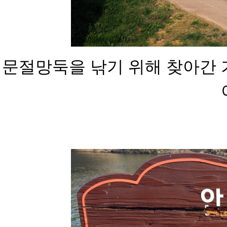
문절망둑을 낚기 위해 찾아간 