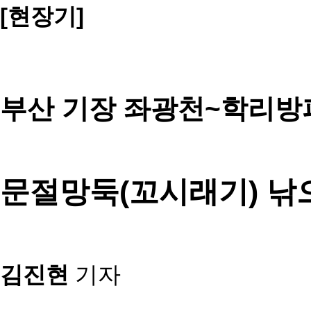
[현장기]
부산 기장 좌광천~학리방
문절망둑(꼬시래기) 낚
김진현
기자