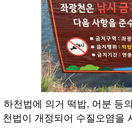
하천법에 의거 떡밥, 어분 등
천법이 개
정되어 수질오염을 