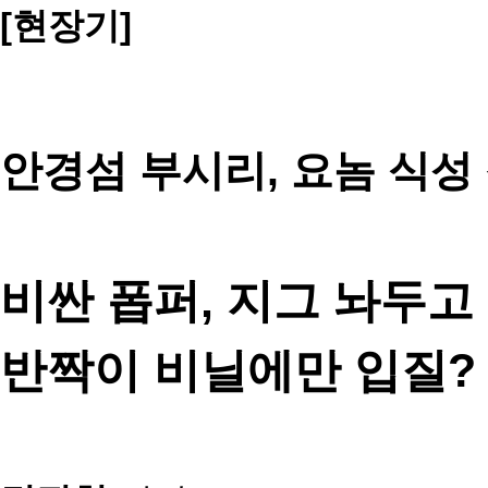
[현장기]
안경섬 부시리, 요놈 식성
비싼 폽퍼, 지그 놔두고
반짝이 비닐에만 입질?