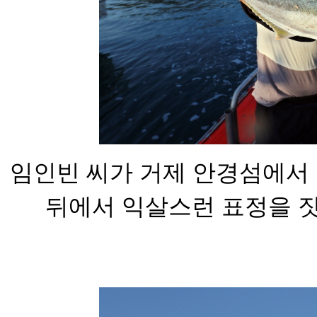
임인빈 씨가 거제 안경섬에
서
뒤에서 익살스런 표정
을 