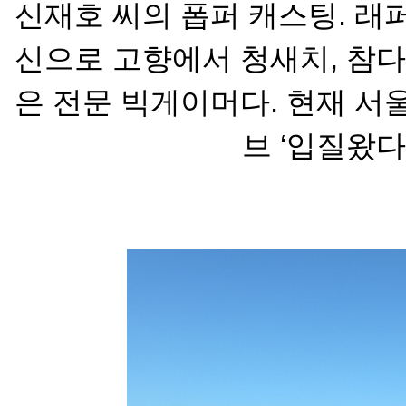
신재호 씨의 폽퍼 캐스팅. 래
신으로 고향에서 청새치, 참다
은 전문 빅게
이머다. 현재 서
브 ‘입질왔다