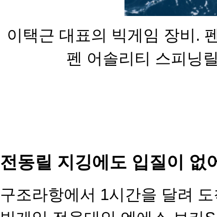
이택근 대표의 빅게임 장비. 
펜 어솔리티 스피닝릴
전동릴 지깅에도 입질이 없
구조라항에서 1시간을 달려 도