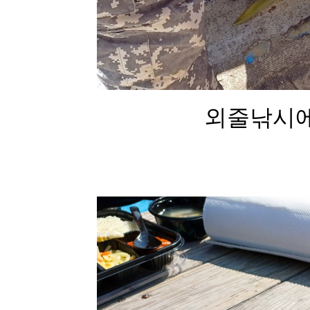
외줄낚시에