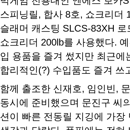
빅게임 전용대인 엔에스 보카S 
스피닝릴, 합사 8호, 쇼크리더 1
슬래머 캐스팅 SLCS-83XH 로
쇼크리더 200lb를 사용
했다. 
입 용품을 즐
겨 썼지만 최근에는
합리
적인(?) 수입품도 즐겨 쓰
함께 출조한 신재호, 임인빈, 
동시에 준비했으며 문진구 씨의
션이 빠른 전동릴 지깅에 가장