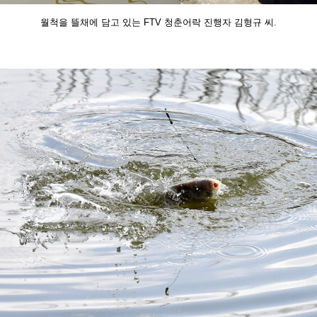
월척을 뜰채에 담고 있는 FTV 청춘어락 진행자 김형규 씨.