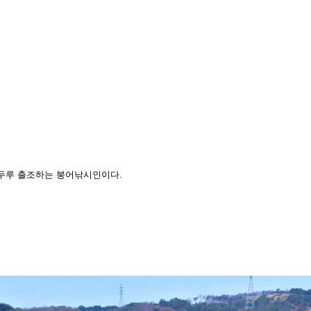
 두루
출조하는 붕어낚시인이다.