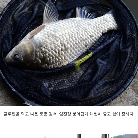
글루텐을 먹고 나온 토종 월척. 임진강 붕어답게 체형이 좋고 힘이 장사다.