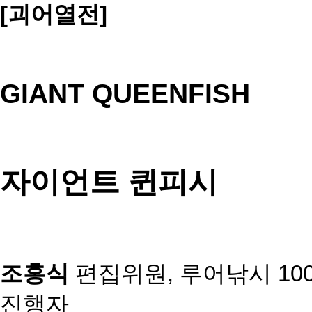
[괴어열전]
GIANT QUEENFISH
자이언트 퀸피시
조홍식
편집위원,
루어낚시 100
진행자