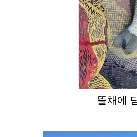
뜰채에 담