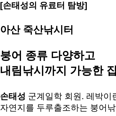
[손태성의 유료터 탐방]
아산 죽산낚시터
붕어 종류 다양하고
내림낚시까지
가능한 
손태성
군계일학 회원.
레박이란
자연지를 두루
출조하는 붕어낚