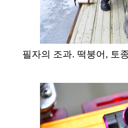
필자의 조과. 떡붕어, 토