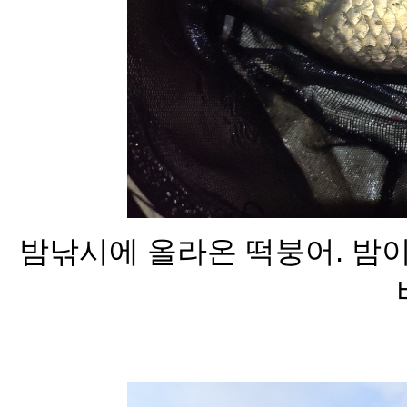
밤낚시에 올라온 떡붕어. 밤