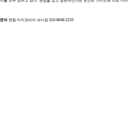
끼를 모두 갖추고 있다. 관심을 갖고
방문하신다면 포인트 가이드에 이르
기까
문의
한림 티지코리아 낚시점 010-9649-2233