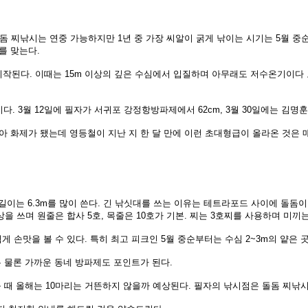
돌돔
찌낚시는 연중 가능하지만 1년 중 가장 씨알이 굵게 낚이는 시기는 5월 
를 맞는다.
시
작된다. 이때는 15m 이상의 깊은 수심에서 입질하며 아무래도 저수온기이다
이
다. 3월 12일에 필자가 서귀포 강정항방파제에서 62cm, 3월 30일에는 김명
낚아
화제가 됐는데 영등철이 지난 지 한 달 만에 이런 초대형급이 올라온 것은
길
이는 6.3m를 많이 쓴다. 긴 낚싯대를 쓰는 이유는 테트라포드 사이에 돌돔이
상을 쓰며 원줄은 합사 5호, 목줄은
10호가 기본. 찌는 3호찌를 사용하며
미끼는
쉽게 손맛을 볼 수 있다. 특히 최고
피크인 5월 중순부터는 수심 2~3m
의 얕은 
 물론 가까운 동네 방파제도 포인트
가 된다.
볼 때 올해는 10마리는 거뜬하지
않을까 예상된다. 필자의 낚시점은 돌
돔 찌낚시