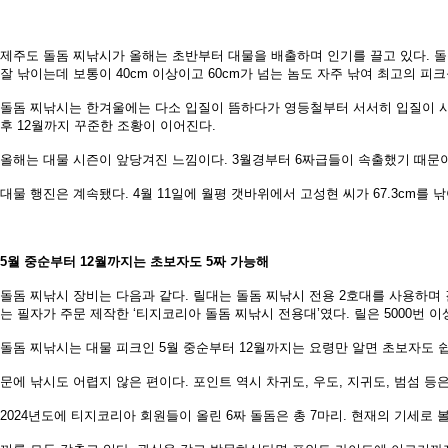
제주도 돌돔 찌낚시가 올해는 초반부터 대물을 배출하며 인기를 끌고 있다. 
잘 낚이는
데 보통이 40cm 이상이고 60cm가 넘는 놈도 자주 낚여 최고의 피크
돌돔 찌낚시는 한겨울에는 다소 입질이 뜸하다가 영등철부터 서서히 입질이 
후 12
월까지 꾸준한 조황이 이어진다.
올해는 대물 시즌이 앞당겨진 느낌이다. 3월경부터 6짜급들이 속출했기 때문
대물 행진은 계속됐다. 4월 11일에 월평 갯바위에서 고성현 씨가 67.3cm를 
5월 중순부터 12월까지는 초보자도 5짜 가능해
돌돔 찌낚시 장비는 다음과 같다. 릴대는 돌돔 찌낚시 전용 2호대를 사용하며 
는 필자가 주문 제작한 ‘티지코리아 돌
돔 찌낚시 전용대’였다. 릴은 5000번
이
돌돔 찌낚시는 대물 피크인 5월 중순
부터 12월까지는 요령만 알면 초보자
도 
문에 낚시도 어렵지 않은 편이다. 포인
트 역시 차귀도, 우도, 지귀도, 범섬 등
은
2024년도에 티지코리아 회원들이 올
린 6짜 돌돔은 총 7마리. 현재의 기세
로 