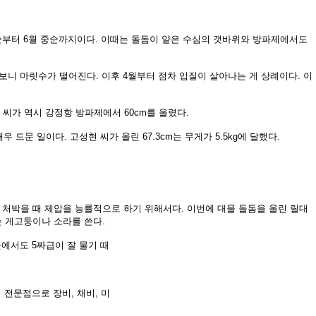
중순부터
6월 중순까지이다. 이때는 돌돔이 얕은 수심의 갯바위와 방파제에서도
 보
니 마릿수가 떨어진다. 이후 4월부터 점차 입질이 살아나는 게 상례이다. 이
훈
씨가 역시 강정항 방파제에서 60cm를 올렸다.
 매우
드문 일이다. 고성현 씨가 올린 67.3cm는 무게가 5.5kg에 달했다.
 처
박을 때 제압을 능률적으로 하기 위해
서다. 이번에 대물 돌돔을 올린 릴대
 게고둥이나 소라를 쓴다.
곳에서도 5짜급이 잘 물기 때
 전문점으로 장비, 채비, 미