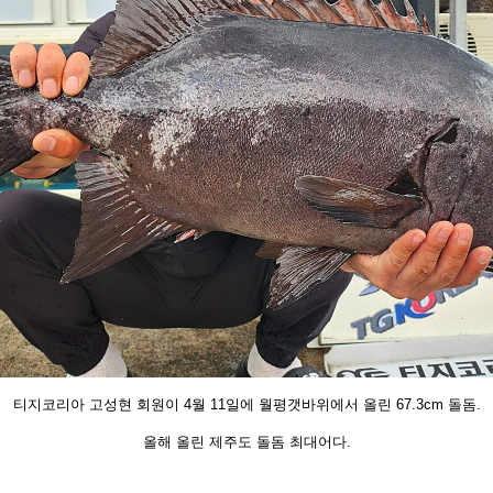
티지코리아 고성현 회원이 4월 11일에 월평갯바위
에서 올린 67.3cm 돌돔.
올해 올린 제주도 돌돔 최
대어다.