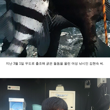
지난 3월 1일 우도로 출조해 굵은 돌돔을 올린 여성
낚시인 김현숙 씨.