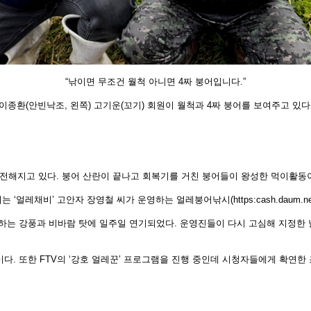
“낚이면 무조건 월척 아니면 4짜 붕어입니다.”
이종환(안빈낙조, 왼쪽) 고기운(꼬기)
회원이 월척과 4짜 붕어를 보여주고 있다
 전
해지고 있다. 붕어 산란이 끝나고 회복기를 거친 붕어들이 왕성한 먹이활동
지는
‘얼레채비’ 고안자 장영철 씨가 운영하는 얼레붕어낚시(https:cash.daum.ne
달하
는 강풍과 비바람 탓에 일주일 연기되었다. 운영진들이 다시 고심해 지정한
이
다. 또한 FTV의 ‘강호 얼레꾼’ 프로그램을 진행 중인데 시청자들에게 확연한