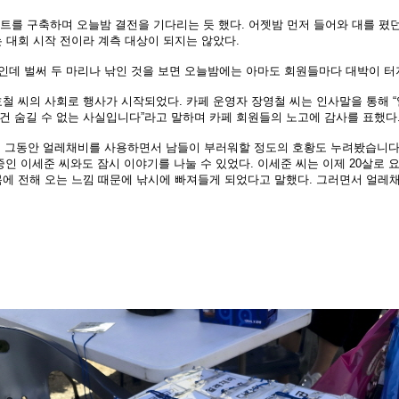
인트
를 구축하며 오늘밤 결전을 기다리는
듯 했다. 어젯밤 먼저 들어와 대를 폈
 대회 시작 전이라 계측 대상이
되지는 않았다.
인데 벌써 두 마리나 낚인 것을 보
면 오늘밤에는 아마도 회원들마다 대
박이 터
정호철 씨의 사회로 행사가 시작되었다. 카페 운영자 장영
철 씨는 인사말을 통해 
 건 숨길 수 없는 사실입니다”라고 말하며 카페 회원들의
노고에 감사를 표했다
다. 그동안 얼레채비를 사용하면서 남들이
부러워할 정도의 호황도 누려봤습니다
중인 이세준 씨와
도 잠시 이야기를 나눌 수 있었다. 이세준 씨는 이제 20살로
요
목에 전해 오는 느낌
때문에 낚시에 빠져들게 되었다고 말했다. 그러면서 얼레