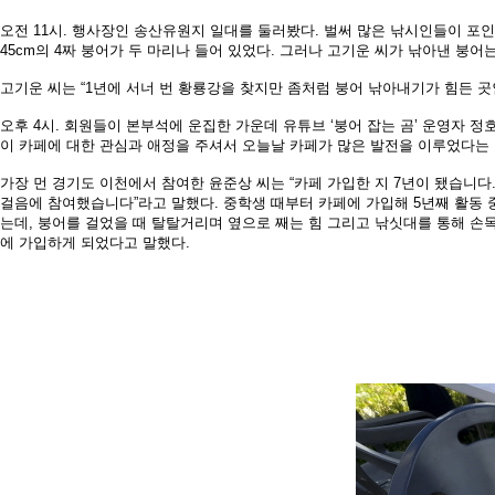
오전 11시. 행사장인 송산유원지 일대를 둘러봤다. 벌써 많은 낚시인들이 포
45cm의 4짜 붕어가 두 마리나 들어
있었다. 그러나 고기운 씨가 낚아낸 붕
어는
고기운 씨는 “1년에 서너 번 황룡강을
찾지만 좀처럼 붕어 낚아내기가 힘든
곳
오후 4시. 회원들이 본부석에 운집한
가운데 유튜브 ‘붕어 잡는 곰’ 운영자 
이 카페에 대한
관심과 애정을 주셔서 오늘날 카페가 많은 발전을 이루었다
는
가장 먼 경기도 이천에서 참여한 윤준상 씨는 “카페 가입한
지 7년이 됐습니
걸
음에 참여했습니다”라고 말했다.
중학생 때부터 카페에 가입해 5년째 활동 
는데, 붕어를 걸었을 때 탈탈거리며 옆
으로 째는 힘 그리고 낚싯대를 통해 손
에 가입하게 되었다고 말했다.