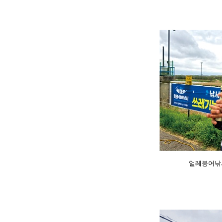
얼레붕어낚시