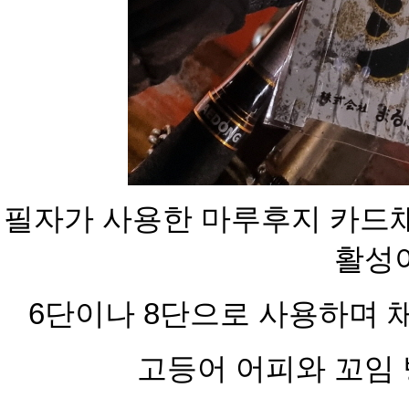
필자가 사용한 마루후지 카드채
활성
6
단이나 8단으로 사용하며 채
고등어 어피와 꼬임 