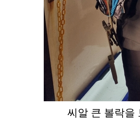
씨알 큰 볼락을