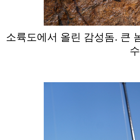
소륙도에서 올린 감성돔. 큰 놈
수