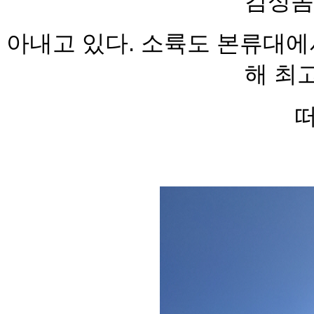
감성돔
아내고 있다. 소륙도 본류대에서
해 최
떠