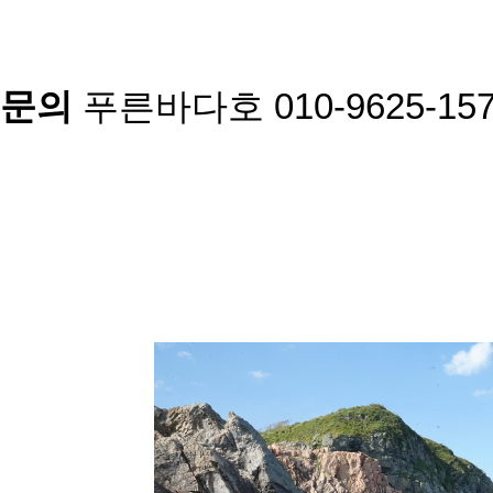
문의
푸른바다호 010-9625-1578