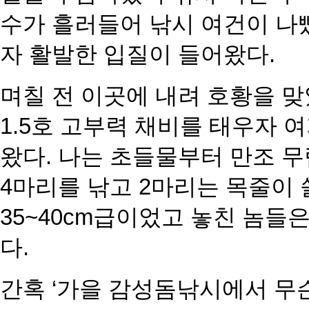
수가 흘러들어 낚시 여건이 나
자 활발한 입질이 들어왔다.
며칠 전 이곳에 내려 호황을 
1.5호 고부력 채비를 태우자
왔다. 나는 초들물부터 만조 
4마리를 낚고 2마리는 목줄이 
35~40cm급이었고 놓친 놈들
다.
간혹 ‘가을 감성돔낚시에서 무슨