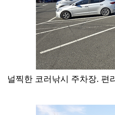
널찍한 코러낚시 주차장. 편