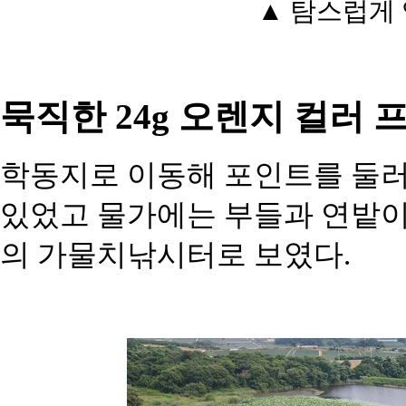
▲ 탐스럽게 
묵직한 24g 오렌지 컬러 
학동지로 이동해 포인트를 둘러
있었고 물가에는 부들과 연밭이
의 가물치낚시터로 보였다.