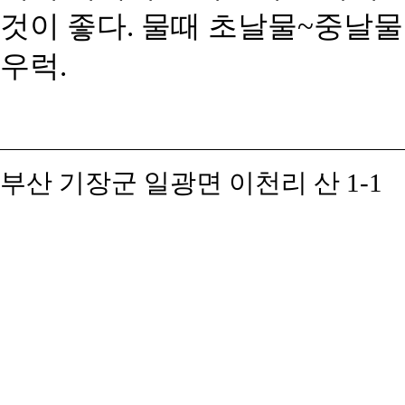
것이 좋다. 물때 초날물~중날물
우럭.
부산 기장군 일광면 이천리 산 1-1