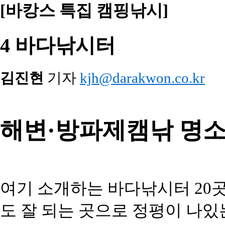
[바캉스 특집 캠핑낚시]
4 바다낚시터
김진현
기자
kjh@darakwon.co.kr
해변·방파제캠낚 명소 
여기 소개하는 바다낚시터 20
도 잘 되는 곳으로 정평이 나있