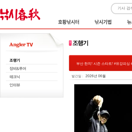
부산 한치! 시즌 스타트! #유강피싱
2026년 06월
발간일 :