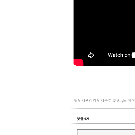
※ 낚시광장의 낚시춘추 및 Angler 저
댓글 0개