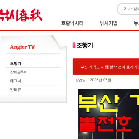
부산 가덕도 대항[볼락 전어 호래기]
2026년 05월
발간일 :