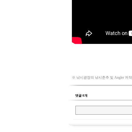
※ 낚시광장의 낚시춘추 및 Angler 저
댓글 0개