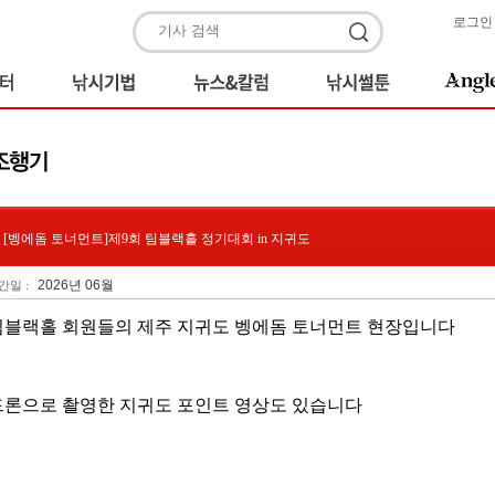
로그인
[벵에돔 토너먼트]제9회 팀블랙홀 정기대회 in 지귀도
2026년 06월
간일 :