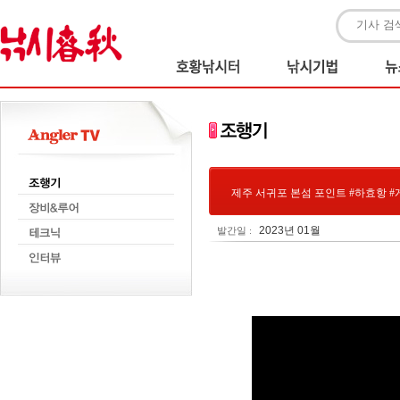
제주 서귀포 본섬 포인트 #하효항 
2023년 01월
발간일 :