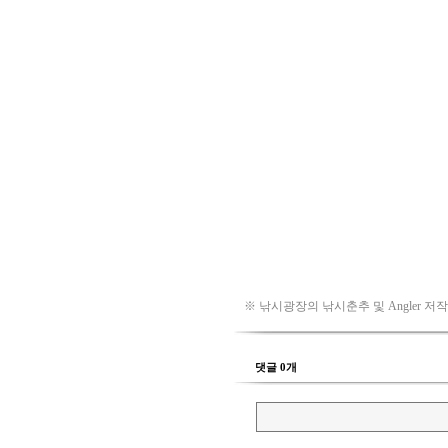
※ 낚시광장의 낚시춘추 및 Angler 저
댓글 0개