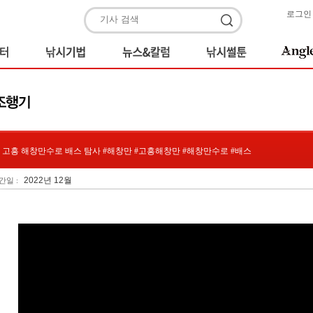
로그인
고흥 해창만수로 배스 탐사 #해창만 #고흥해창만 #해창만수로 #배스
2022년 12월
간일 :