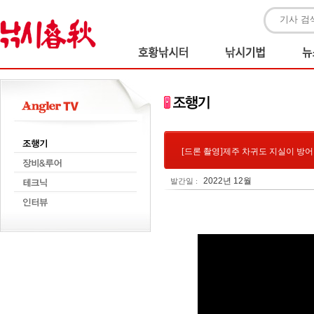
[드론 촬영]제주 차귀도 지실이 방
2022년 12월
발간일 :