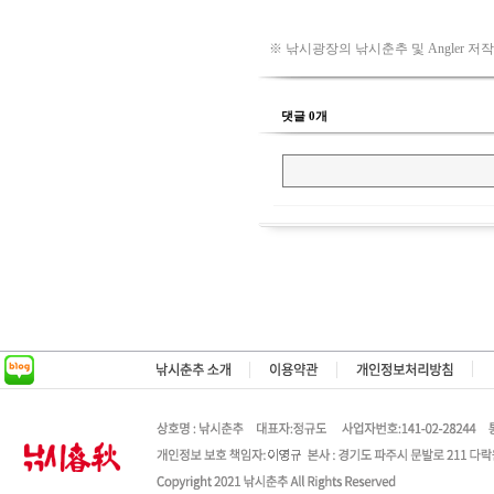
※ 낚시광장의 낚시춘추 및 Angler 저
댓글 0개