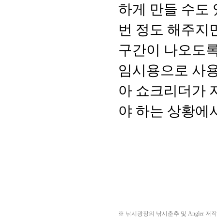
※ 낚시광장의 낚시춘추 및 Angler 저