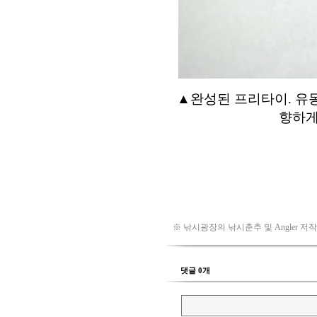
※ 낚시광장의 낚시춘추 및 Angler 저
댓글 0개